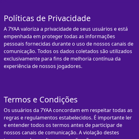
Políticas de Privacidade
A 7YAA valoriza a privacidade de seus usuários e está
empenhada em proteger todas as informações
pessoais fornecidas durante o uso de nossos canais de
comunicação. Todos os dados coletados são utilizados
exclusivamente para fins de melhoria contínua da
experiência de nossos jogadores.
Termos e Condições
Os usuários da 7YAA concordam em respeitar todas as
regras e regulamentos estabelecidos. É importante ler
e entender todos os termos antes de participar de
nossos canais de comunicação. A violação destes