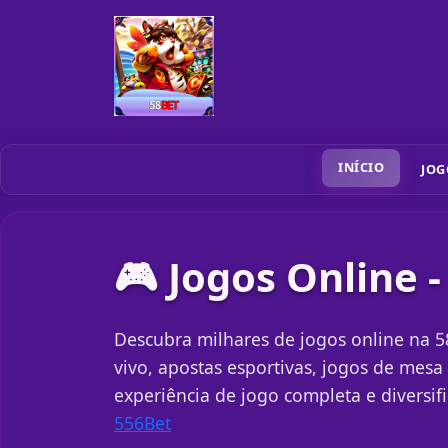
INÍCIO
JOG
🎮 Jogos Online -
Descubra milhares de jogos online na 58
vivo, apostas esportivas, jogos de mes
experiência de jogo completa e diversif
556Bet