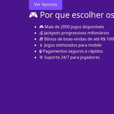
Ver Apostas
🎮 Por que escolher o
🎮 Mais de 2000 jogos disponíveis
💰 Jackpots progressivos milionários
🎁 Bônus de boas-vindas de até R$ 100
📱 Jogos otimizados para mobile
🔒 Pagamentos seguros e rápidos
🎯 Suporte 24/7 para jogadores