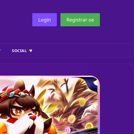
Login
Registrar-se
SOCIAL