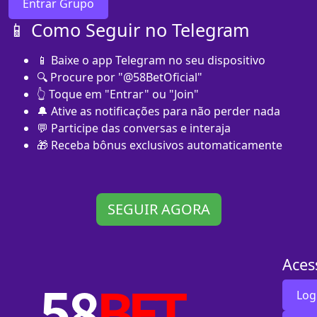
Entrar Grupo
📱 Como Seguir no Telegram
📱 Baixe o app Telegram no seu dispositivo
🔍 Procure por "@58BetOficial"
👆 Toque em "Entrar" ou "Join"
🔔 Ative as notificações para não perder nada
💬 Participe das conversas e interaja
🎁 Receba bônus exclusivos automaticamente
SEGUIR AGORA
Aces
Log