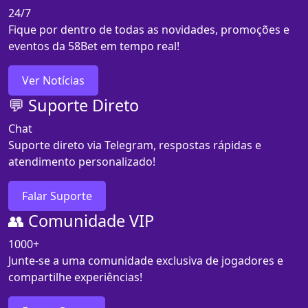
24/7
Fique por dentro de todas as novidades, promoções e
eventos da 58Bet em tempo real!
Ver Notícias
💬 Suporte Direto
Chat
Suporte direto via Telegram, respostas rápidas e
atendimento personalizado!
Falar Suporte
👥 Comunidade VIP
1000+
Junte-se a uma comunidade exclusiva de jogadores e
compartilhe experiências!