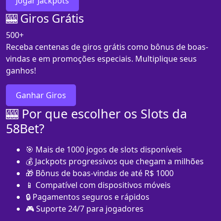
Jogar Jackpots
🎰 Giros Grátis
500+
Receba centenas de giros grátis como bônus de boas-
vindas e em promoções especiais. Multiplique seus
ganhos!
Ganhar Giros
🎰 Por que escolher os Slots da
58Bet?
🎯 Mais de 1000 jogos de slots disponíveis
💰 Jackpots progressivos que chegam a milhões
🎁 Bônus de boas-vindas de até R$ 1000
📱 Compatível com dispositivos móveis
🔒 Pagamentos seguros e rápidos
🎮 Suporte 24/7 para jogadores