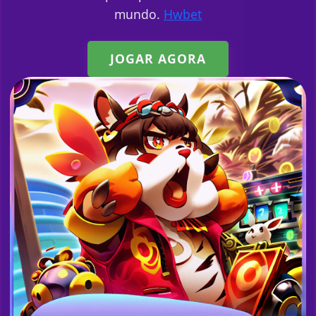
mundo.
Hwbet
JOGAR AGORA